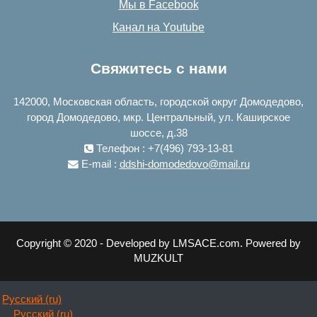
Мы в Facebook
Канал на Youtube
Свяжитесь с нами
142000, Московская область, городской округ Домодедово,
город Домодедово, мкр. Центральный, ул. Каширское
шоссе, д.38
Телефон : +7(496) 793-13-81
E-mail :
ddshi-domodedovo@mail.ru
Copyright © 2020 - Developed by LMSACE.com. Powered by
MUZKULT
Русский ‎(ru)‎
Русский ‎(ru)‎